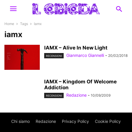
Home
Tags
Iamx
iamx
IAMX – Alive In New Light
Gianmarco Giannelli
-
20/02/2018
RECENSIONI
IAMX – Kingdom Of Welcome
Addiction
Redazione
-
10/09/2009
RECENSIONI
Chi siamo
Redazione
Privacy Policy
Cookie Policy