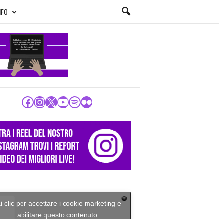
NFO
Facebook
Instagram
X
YouTube
Spotify
Flickr
i clic per accettare i cookie marketing e
abilitare questo contenuto