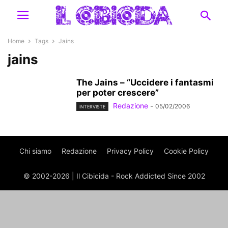
Home
Tags
Jains
jains
The Jains – “Uccidere i fantasmi
per poter crescere”
Redazione
-
05/02/2006
INTERVISTE
Chi siamo
Redazione
Privacy Policy
Cookie Policy
© 2002-2026 | Il Cibicida - Rock Addicted Since 2002