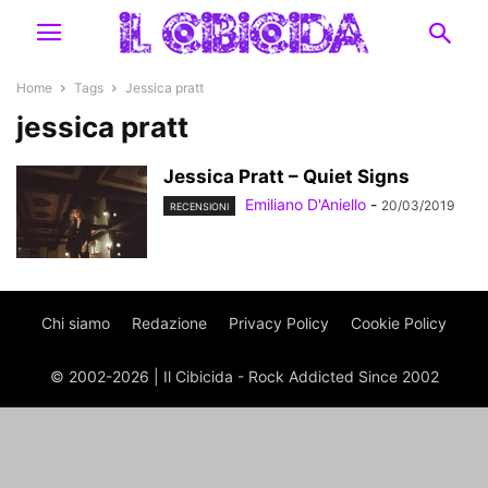
Home
Tags
Jessica pratt
jessica pratt
Jessica Pratt – Quiet Signs
Emiliano D'Aniello
-
20/03/2019
RECENSIONI
Chi siamo
Redazione
Privacy Policy
Cookie Policy
© 2002-2026 | Il Cibicida - Rock Addicted Since 2002