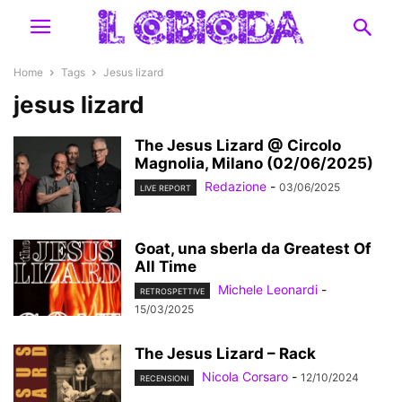
Home
Tags
Jesus lizard
jesus lizard
The Jesus Lizard @ Circolo
Magnolia, Milano (02/06/2025)
Redazione
-
03/06/2025
LIVE REPORT
Goat, una sberla da Greatest Of
All Time
Michele Leonardi
-
RETROSPETTIVE
15/03/2025
The Jesus Lizard – Rack
Nicola Corsaro
-
12/10/2024
RECENSIONI