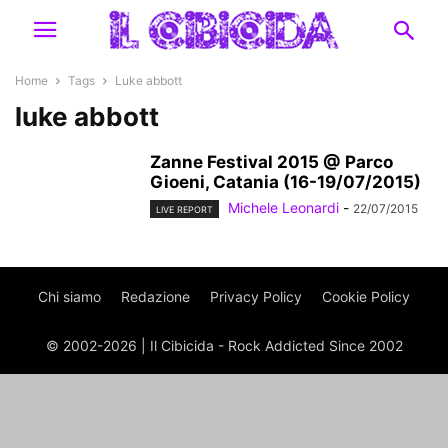
Home
Tags
Luke abbott
luke abbott
Zanne Festival 2015 @ Parco
Gioeni, Catania (16-19/07/2015)
Michele Leonardi
-
22/07/2015
LIVE REPORT
Chi siamo
Redazione
Privacy Policy
Cookie Policy
© 2002-2026 | Il Cibicida - Rock Addicted Since 2002