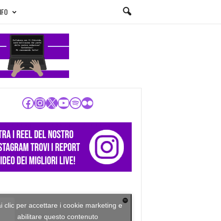
NFO
Facebook
Instagram
X
YouTube
Spotify
Flickr
i clic per accettare i cookie marketing e
abilitare questo contenuto