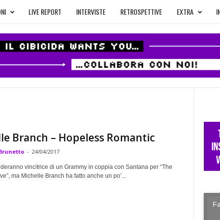
NI
LIVE REPORT
INTERVISTE
RETROSPETTIVE
EXTRA
I
le Branch – Hopeless Romantic
Brunetto
-
24/04/2017
corderanno vincitrice di un Grammy in coppia con Santana per “The
e”, ma Michelle Branch ha fatto anche un po’...
Fa