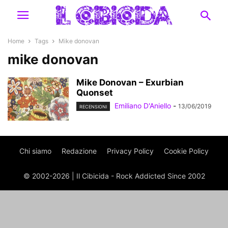
Home
Tags
Mike donovan
mike donovan
Mike Donovan – Exurbian
Quonset
Emiliano D'Aniello
-
13/06/2019
RECENSIONI
Chi siamo
Redazione
Privacy Policy
Cookie Policy
© 2002-2026 | Il Cibicida - Rock Addicted Since 2002