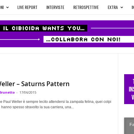
NI
LIVE REPORT
INTERVISTE
RETROSPETTIVE
EXTRA
I
eller – Saturns Pattern
Brunetto
-
17/06/2015
 Paul Weller è sempre lecito attendersi la zampata felina, quei colpi
e hanno spesso stravolto la sua carriera, una...
Fa