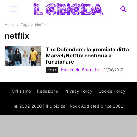
Home
Tags
Netflix
netflix
The Defenders: la premiata ditta
Marvel/Netflix continua a
funzionare
Emanuele Brunetto
-
22/08/2017
EXTRA
Chi siamo
Redazione
Privacy Policy
Cookie Policy
© 2002-2026 | Il Cibicida - Rock Addicted Since 2002