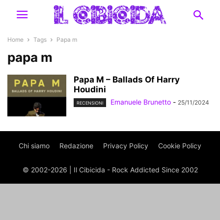
Home
Tags
Papa m
papa m
Papa M – Ballads Of Harry
Houdini
Emanuele Brunetto
-
25/11/2024
RECENSIONI
Chi siamo
Redazione
Privacy Policy
Cookie Policy
© 2002-2026 | Il Cibicida - Rock Addicted Since 2002