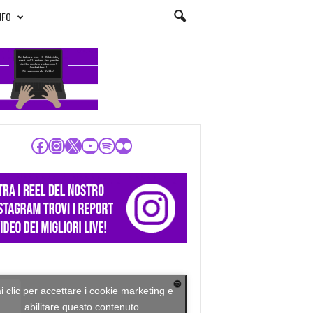
NFO
Facebook
Instagram
X
YouTube
Spotify
Flickr
i clic per accettare i cookie marketing e
abilitare questo contenuto