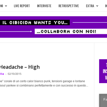
NI
LIVE REPORT
INTERVISTE
RETROSPETTIVE
EXTRA
I
 Headache – High
lla
-
02/10/2015
ne” corale di un certo calor bianco punk, tensioni garage e lontane
i soul yankee si combinano perfettamente e con successo in questo...
Fa