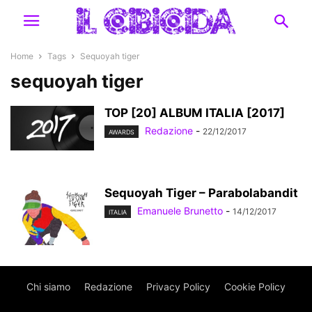
Home
Tags
Sequoyah tiger
sequoyah tiger
TOP [20] ALBUM ITALIA [2017]
Redazione
-
22/12/2017
AWARDS
Sequoyah Tiger – Parabolabandit
Emanuele Brunetto
-
14/12/2017
ITALIA
Chi siamo
Redazione
Privacy Policy
Cookie Policy