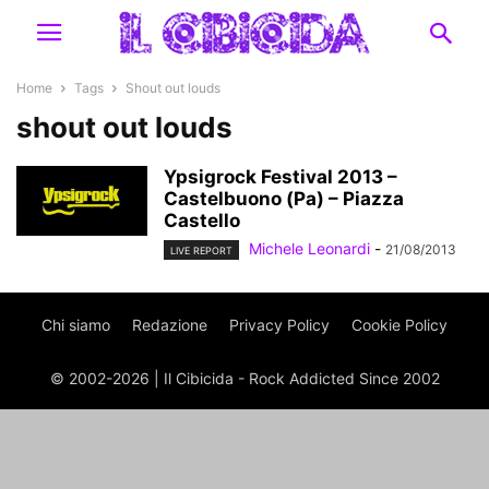
Home
Tags
Shout out louds
shout out louds
Ypsigrock Festival 2013 –
Castelbuono (Pa) – Piazza
Castello
Michele Leonardi
-
21/08/2013
LIVE REPORT
Chi siamo
Redazione
Privacy Policy
Cookie Policy
© 2002-2026 | Il Cibicida - Rock Addicted Since 2002