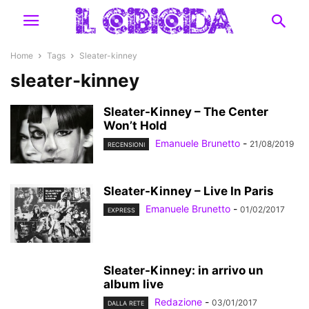
Home
Tags
Sleater-kinney
sleater-kinney
Sleater-Kinney – The Center
Won’t Hold
Emanuele Brunetto
-
21/08/2019
RECENSIONI
Sleater-Kinney – Live In Paris
Emanuele Brunetto
-
01/02/2017
EXPRESS
Sleater-Kinney: in arrivo un
album live
Redazione
-
03/01/2017
DALLA RETE