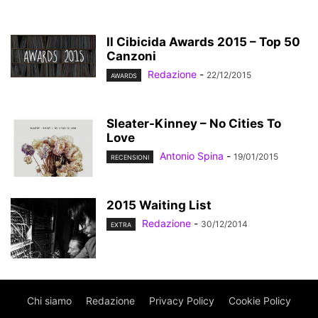
Il Cibicida Awards 2015 – Top 50
Canzoni
Redazione
-
22/12/2015
AWARDS
Sleater-Kinney – No Cities To
Love
Antonio Spina
-
19/01/2015
RECENSIONI
2015 Waiting List
Redazione
-
30/12/2014
EXTRA
Chi siamo
Redazione
Privacy Policy
Cookie Policy