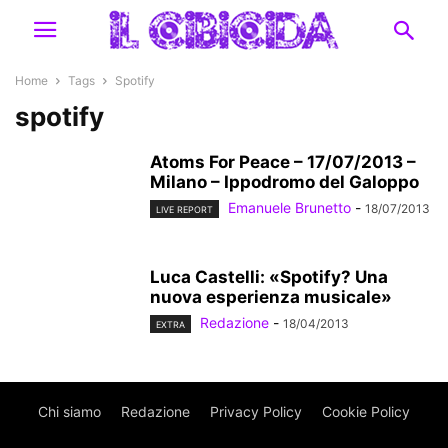
Home
Tags
Spotify
spotify
Atoms For Peace – 17/07/2013 –
Milano – Ippodromo del Galoppo
Emanuele Brunetto
-
18/07/2013
LIVE REPORT
Luca Castelli: «Spotify? Una
nuova esperienza musicale»
Redazione
-
18/04/2013
EXTRA
Chi siamo
Redazione
Privacy Policy
Cookie Policy