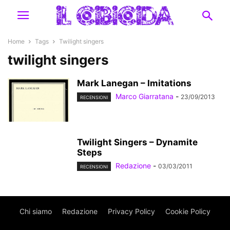
Home
Tags
Twilight singers
twilight singers
Mark Lanegan – Imitations
Marco Giarratana
-
23/09/2013
RECENSIONI
Twilight Singers – Dynamite
Steps
Redazione
-
03/03/2011
RECENSIONI
Chi siamo
Redazione
Privacy Policy
Cookie Policy