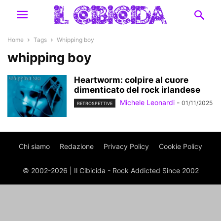
Home
Tags
Whipping boy
whipping boy
Heartworm: colpire al cuore
dimenticato del rock irlandese
Michele Leonardi
-
01/11/2025
RETROSPETTIVE
Chi siamo
Redazione
Privacy Policy
Cookie Policy
© 2002-2026 | Il Cibicida - Rock Addicted Since 2002