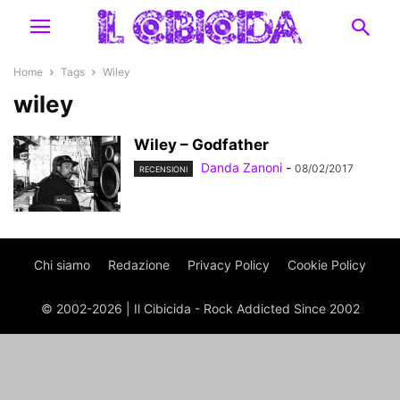
Home
Tags
Wiley
wiley
Wiley – Godfather
Danda Zanoni
-
08/02/2017
RECENSIONI
Chi siamo
Redazione
Privacy Policy
Cookie Policy
© 2002-2026 | Il Cibicida - Rock Addicted Since 2002