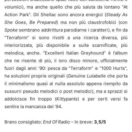
volumici), ma anche quello che più saluta da lontano “At
Action Park”. Gli Shellac sono ancora energici (
Steady As
She Goes
,
Be Prepared
) ma non più claustrofobici (con
Spoke
sembrano addirittura parodiarne i caratteri), e fin da
“Terraform” si sono rivolti a una ricerca diversa, più
interiorizzata, più disponibile a suite scarnificate, più
melodica, anche. “Excellent Italian Greyhound” è l’album
che ne risente di più, il loro disco minore, ufficialmente
fuori dagli anni ’90: pesca da “Terraform” e “1000 Hurts”,
ha soluzioni proprie originali (
Genuine Lulabelle
che porta
il minimalismo quasi al nulla assoluto appena riempito da
sussurri pseudo melodici o post melodici), ma a sprazzi si
addolcisce fin troppo (
Kittypants
) e per certi versi fa
sentire la mancanza del ’94.
Brano consigliato:
End Of Radio –
In breve:
3,5/5