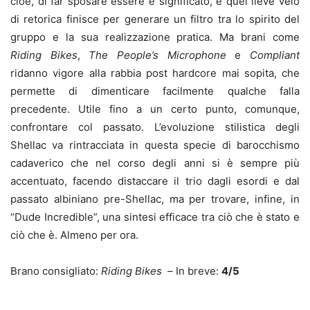
cioè, di far sposare essere e significato, e quel lieve velo
di retorica finisce per generare un filtro tra lo spirito del
gruppo e la sua realizzazione pratica. Ma brani come
Riding Bikes
,
The People’s Microphone
e
Compliant
ridanno vigore alla rabbia post hardcore mai sopita, che
permette di dimenticare facilmente qualche falla
precedente. Utile fino a un certo punto, comunque,
confrontare col passato. L’evoluzione stilistica degli
Shellac va rintracciata in questa specie di barocchismo
cadaverico che nel corso degli anni si è sempre più
accentuato, facendo distaccare il trio dagli esordi e dal
passato albiniano pre-Shellac, ma per trovare, infine, in
“Dude Incredible”, una sintesi efficace tra ciò che è stato e
ciò che è. Almeno per ora.
Brano consigliato:
Riding
Bikes –
In breve:
4/5