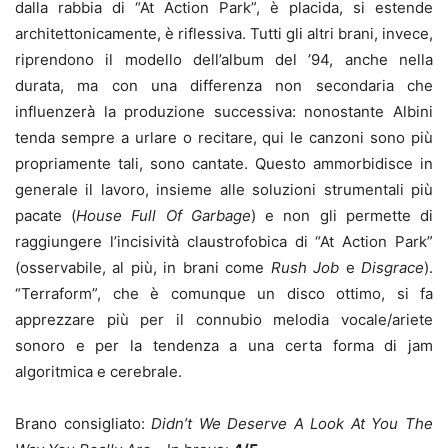
dalla rabbia di “At Action Park”, è placida, si estende
architettonicamente, è riflessiva. Tutti gli altri brani, invece,
riprendono il modello dell’album del ’94, anche nella
durata, ma con una differenza non secondaria che
influenzerà la produzione successiva: nonostante Albini
tenda sempre a urlare o recitare, qui le canzoni sono più
propriamente tali, sono cantate. Questo ammorbidisce in
generale il lavoro, insieme alle soluzioni strumentali più
pacate (
House Full Of Garbage
) e non gli permette di
raggiungere l’incisività claustrofobica di “At Action Park”
(osservabile, al più, in brani come
Rush Job
e
Disgrace
).
“Terraform”, che è comunque un disco ottimo, si fa
apprezzare più per il connubio melodia vocale/ariete
sonoro e per la tendenza a una certa forma di jam
algoritmica e cerebrale.
Brano consigliato:
Didn’t We Deserve A Look At You The