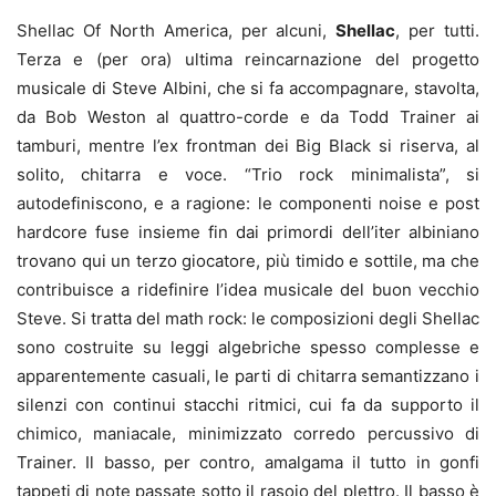
Shellac Of North America, per alcuni,
Shellac
, per tutti.
Terza e (per ora) ultima reincarnazione del progetto
musicale di Steve Albini, che si fa accompagnare, stavolta,
da Bob Weston al quattro-corde e da Todd Trainer ai
tamburi, mentre l’ex frontman dei Big Black si riserva, al
solito, chitarra e voce. “Trio rock minimalista”, si
autodefiniscono, e a ragione: le componenti noise e post
hardcore fuse insieme fin dai primordi dell’iter albiniano
trovano qui un terzo giocatore, più timido e sottile, ma che
contribuisce a ridefinire l’idea musicale del buon vecchio
Steve. Si tratta del math rock: le composizioni degli Shellac
sono costruite su leggi algebriche spesso complesse e
apparentemente casuali, le parti di chitarra semantizzano i
silenzi con continui stacchi ritmici, cui fa da supporto il
chimico, maniacale, minimizzato corredo percussivo di
Trainer. Il basso, per contro, amalgama il tutto in gonfi
tappeti di note passate sotto il rasoio del plettro. Il basso è