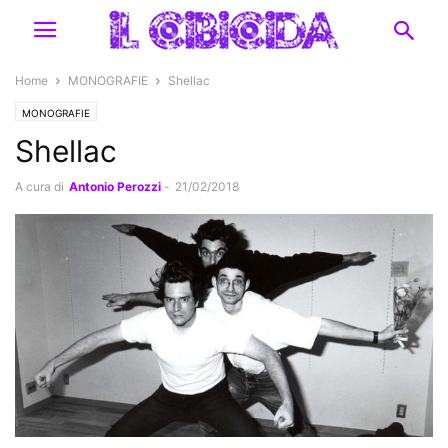
Home
MONOGRAFIE
Shellac
MONOGRAFIE
Shellac
A cura di
Antonio Perozzi
-
21/02/2018