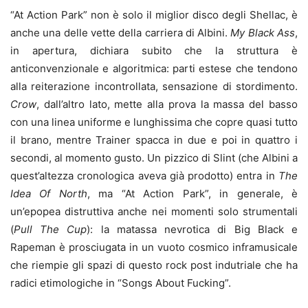
“At Action Park” non è solo il miglior disco degli Shellac, è
anche una delle vette della carriera di Albini.
My Black Ass
,
in apertura, dichiara subito che la struttura è
anticonvenzionale e algoritmica: parti estese che tendono
alla reiterazione incontrollata, sensazione di stordimento.
Crow
, dall’altro lato, mette alla prova la massa del basso
con una linea uniforme e lunghissima che copre quasi tutto
il brano, mentre Trainer spacca in due e poi in quattro i
secondi, al momento gusto. Un pizzico di Slint (che Albini a
quest’altezza cronologica aveva già prodotto) entra in
The
Idea Of North
, ma “At Action Park”, in generale, è
un’epopea distruttiva anche nei momenti solo strumentali
(
Pull The Cup
): la matassa nevrotica di Big Black e
Rapeman è prosciugata in un vuoto cosmico inframusicale
che riempie gli spazi di questo rock post indutriale che ha
radici etimologiche in “Songs About Fucking”.