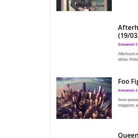
Afterh
(19/03
Giovanni 
Afterhours e
etnea. Proba
Foo Fi
Giovanni 
Sono passat
maggiore, al
Queen