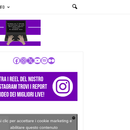
NFO
Facebook
Instagram
X
YouTube
Spotify
Flickr
i clic per accettare i cookie marketing e
abilitare questo contenuto