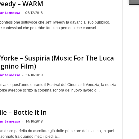
Tweedy – WARM
Cantamessa
-
05/12/2018
onfessione sottovoce che Jeff Tweedy fa davanti al suo pubblico,
e confessioni che potrebbe farti una persona che conosci...
orke – Suspiria (Music For The Luca
gnino Film)
Cantamessa
-
31/10/2018
ivato quest’anno durante il Festival del Cinema di Venezia, la notizia
rke avrebbe scritto la colonna sonora del nuovo lavoro di...
le – Bottle It In
Cantamessa
-
14/10/2018
un disco perfetto da ascoltare già dalle prime ore del mattino, in quel
onnato tra quando metti i piedi a...