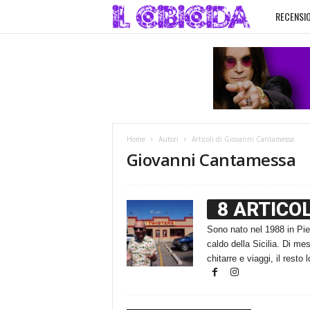
RECENSIO
I
l
C
i
Home
Autori
Articoli di Giovanni Cantamessa
b
Giovanni Cantamessa
i
8 ARTICOL
c
Sono nato nel 1988 in Pie
caldo della Sicilia. Di mes
i
chitarre e viaggi, il resto 
d