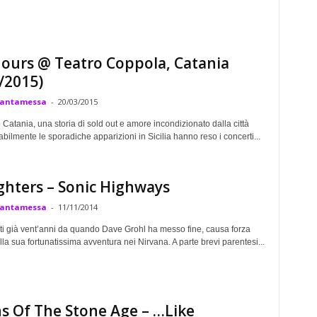
ours @ Teatro Coppola, Catania
/2015)
Cantamessa
-
20/03/2015
 Catania, una storia di sold out e amore incondizionato dalla città
bilmente le sporadiche apparizioni in Sicilia hanno reso i concerti...
ghters – Sonic Highways
Cantamessa
-
11/11/2014
i già vent’anni da quando Dave Grohl ha messo fine, causa forza
la sua fortunatissima avventura nei Nirvana. A parte brevi parentesi...
s Of The Stone Age – …Like