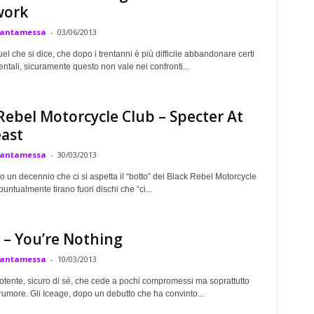
work
Cantamessa
-
03/06/2013
el che si dice, che dopo i trentanni è più difficile abbandonare certi
entali, sicuramente questo non vale nei confronti...
Rebel Motorcycle Club – Specter At
ast
Cantamessa
-
30/03/2013
 un decennio che ci si aspetta il “botto” dei Black Rebel Motorcycle
puntualmente tirano fuori dischi che “ci...
 – You’re Nothing
Cantamessa
-
10/03/2013
otente, sicuro di sé, che cede a pochi compromessi ma soprattutto
 rumore. Gli Iceage, dopo un debutto che ha convinto...