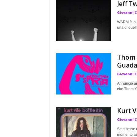
Jeff 
a
Giovanni 
WARM è la c
una di quell
Thom Y
Guada
Giovanni 
Annuncio arr
che Thom Yo
Kurt Vi
Giovanni 
Se ci fosse 
momento ass