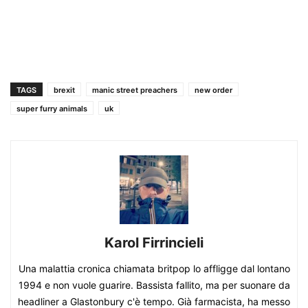
TAGS
brexit
manic street preachers
new order
super furry animals
uk
Karol Firrincieli
Una malattia cronica chiamata britpop lo affligge dal lontano
1994 e non vuole guarire. Bassista fallito, ma per suonare da
headliner a Glastonbury c'è tempo. Già farmacista, ha messo