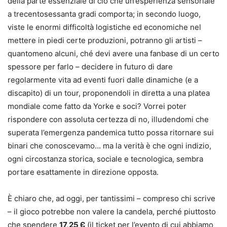
della parte essenziale di ciò che un’esperienza sensoriale
a trecentosessanta gradi comporta; in secondo luogo,
viste le enormi difficoltà logistiche ed economiche nel
mettere in piedi certe produzioni, potranno gli artisti –
quantomeno alcuni, ché devi avere una fanbase di un certo
spessore per farlo – decidere in futuro di dare
regolarmente vita ad eventi fuori dalle dinamiche (e a
discapito) di un tour, proponendoli in diretta a una platea
mondiale come fatto da Yorke e soci? Vorrei poter
rispondere con assoluta certezza di no, illudendomi che
superata l’emergenza pandemica tutto possa ritornare sui
binari che conoscevamo… ma la verità è che ogni indizio,
ogni circostanza storica, sociale e tecnologica, sembra
portare esattamente in direzione opposta.
È chiaro che, ad oggi, per tantissimi – compreso chi scrive
– il gioco potrebbe non valere la candela, perché piuttosto
che spendere
17,25 Є
(il ticket per l’evento di cui abbiamo