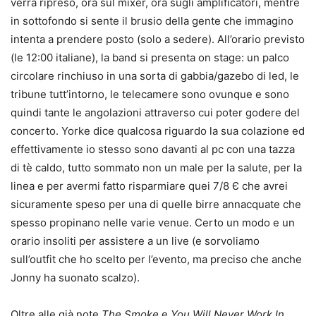
verrà ripreso, ora sul mixer, ora sugli amplificatori, mentre
in sottofondo si sente il brusio della gente che immagino
intenta a prendere posto (solo a sedere). All’orario previsto
(le 12:00 italiane), la band si presenta on stage: un palco
circolare rinchiuso in una sorta di gabbia/gazebo di led, le
tribune tutt’intorno, le telecamere sono ovunque e sono
quindi tante le angolazioni attraverso cui poter godere del
concerto. Yorke dice qualcosa riguardo la sua colazione ed
effettivamente io stesso sono davanti al pc con una tazza
di tè caldo, tutto sommato non un male per la salute, per la
linea e per avermi fatto risparmiare quei 7/8 Є che avrei
sicuramente speso per una di quelle birre annacquate che
spesso propinano nelle varie venue. Certo un modo e un
orario insoliti per assistere a un live (e sorvoliamo
sull’outfit che ho scelto per l’evento, ma preciso che anche
Jonny ha suonato scalzo).
Oltre alle già note
The Smoke
e
You Will Never Work In