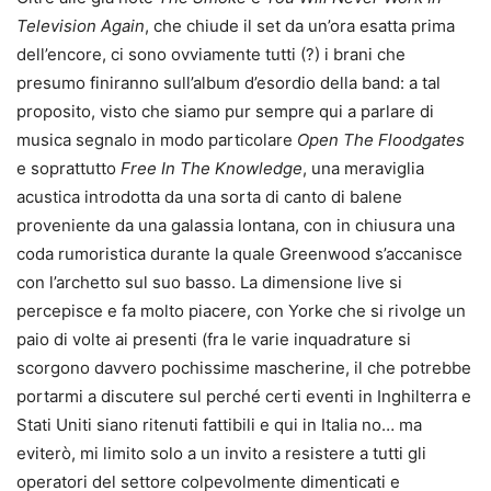
Television Again
, che chiude il set da un’ora esatta prima
dell’encore, ci sono ovviamente tutti (?) i brani che
presumo finiranno sull’album d’esordio della band: a tal
proposito, visto che siamo pur sempre qui a parlare di
musica segnalo in modo particolare
Open The Floodgates
e soprattutto
Free In The Knowledge
, una meraviglia
acustica introdotta da una sorta di canto di balene
proveniente da una galassia lontana, con in chiusura una
coda rumoristica durante la quale Greenwood s’accanisce
con l’archetto sul suo basso. La dimensione live si
percepisce e fa molto piacere, con Yorke che si rivolge un
paio di volte ai presenti (fra le varie inquadrature si
scorgono davvero pochissime mascherine, il che potrebbe
portarmi a discutere sul perché certi eventi in Inghilterra e
Stati Uniti siano ritenuti fattibili e qui in Italia no… ma
eviterò, mi limito solo a un invito a resistere a tutti gli
operatori del settore colpevolmente dimenticati e