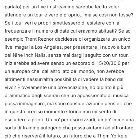
parlato) per un live in streaming sarebbe lecito voler
attendere un tour e vero e proprio… ma se così non fosse?
Se i tour veri e propri smettessero di esistere con la
frequenza e il numero di date cui eravamo abituati? Se ad
esempio Trent Reznor decidesse di organizzare un unico
live, magari a Los Angeles, per presentare il nuovo album
dei Nine Inch Nails, senza mai dargli seguito con un tour,
inizierebbe ad avere senso un esborso di 15/20/30 Є per
un europeo che, dall’altro lato del mondo, non avrebbe
altrimenti nessun’altra possibilità di vedere la band dal
vivo? È ovviamente una provocazione, ho dipinto il più
drammatico degli scenari che un appassionato di musica
possa immaginare, ma sono considerazioni e pensieri che
in questo preciso momento storico non mi sento di
escludere a priori. Un po’ per esorcizzarli, un po’ come una
sorta di training autogeno che possa aiutarmi ad affrontare
ciò che riserverà il futuro, un futuro che a Thom Yorke è