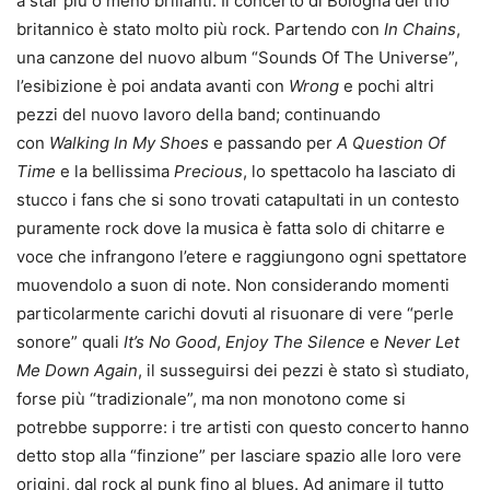
a star più o meno brillanti. Il concerto di Bologna del trio
britannico è stato molto più rock. Partendo con
In Chains
,
una canzone del nuovo album “Sounds Of The Universe”,
l’esibizione è poi andata avanti con
Wrong
e pochi altri
pezzi del nuovo lavoro della band; continuando
con
Walking In My Shoes
e passando per
A Question Of
Time
e la bellissima
Precious
, lo spettacolo ha lasciato di
stucco i fans che si sono trovati catapultati in un contesto
puramente rock dove la musica è fatta solo di chitarre e
voce che infrangono l’etere e raggiungono ogni spettatore
muovendolo a suon di note. Non considerando momenti
particolarmente carichi dovuti al risuonare di vere “perle
sonore” quali
It’s No Good
,
Enjoy The Silence
e
Never Let
Me Down Again
, il susseguirsi dei pezzi è stato sì studiato,
forse più “tradizionale”, ma non monotono come si
potrebbe supporre: i tre artisti con questo concerto hanno
detto stop alla “finzione” per lasciare spazio alle loro vere
origini, dal rock al punk fino al blues. Ad animare il tutto