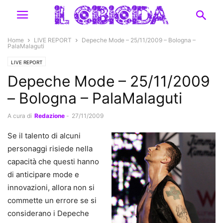
Home
LIVE REPORT
Depeche Mode – 25/11/2009 – Bologna –
PalaMalaguti
LIVE REPORT
Depeche Mode – 25/11/2009
– Bologna – PalaMalaguti
A cura di
Redazione
-
27/11/2009
Se il talento di alcuni
personaggi risiede nella
capacità che questi hanno
di anticipare mode e
innovazioni, allora non si
commette un errore se si
considerano i Depeche