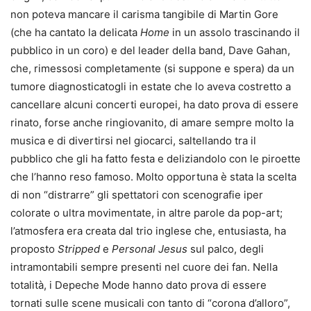
non poteva mancare il carisma tangibile di Martin Gore
(che ha cantato la delicata
Home
in un assolo trascinando il
pubblico in un coro) e del leader della band, Dave Gahan,
che, rimessosi completamente (si suppone e spera) da un
tumore diagnosticatogli in estate che lo aveva costretto a
cancellare alcuni concerti europei, ha dato prova di essere
rinato, forse anche ringiovanito, di amare sempre molto la
musica e di divertirsi nel giocarci, saltellando tra il
pubblico che gli ha fatto festa e deliziandolo con le piroette
che l’hanno reso famoso. Molto opportuna è stata la scelta
di non “distrarre” gli spettatori con scenografie iper
colorate o ultra movimentate, in altre parole da pop-art;
l’atmosfera era creata dal trio inglese che, entusiasta, ha
proposto
Stripped
e
Personal Jesus
sul palco, degli
intramontabili sempre presenti nel cuore dei fan. Nella
totalità, i Depeche Mode hanno dato prova di essere
tornati sulle scene musicali con tanto di “corona d’alloro”,