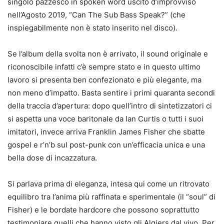
singolo pazzesco in spoken word uscito d’improvviso
nell’Agosto 2019, “Can The Sub Bass Speak?” (che
inspiegabilmente non è stato inserito nel disco).
Se l’album della svolta non è arrivato, il sound originale e
riconoscibile infatti c’è sempre stato e in questo ultimo
lavoro si presenta ben confezionato e più elegante, ma
non meno d’impatto. Basta sentire i primi quaranta secondi
della traccia d’apertura: dopo quell’intro di sintetizzatori ci
si aspetta una voce baritonale da Ian Curtis o tutti i suoi
imitatori, invece arriva Franklin James Fisher che sbatte
gospel e r’n’b sul post-punk con un’efficacia unica e una
bella dose di incazzatura.
Si parlava prima di eleganza, intesa qui come un ritrovato
equilibro tra l’anima più raffinata e sperimentale (il “soul” di
Fisher) e le bordate hardcore che possono soprattutto
testimoniare quelli che hanno visto gli Algiers dal vivo. Per