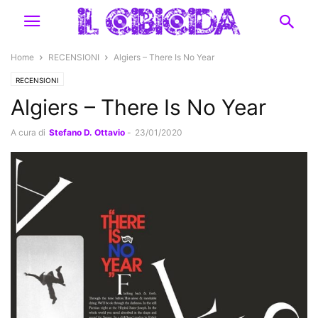
Home
RECENSIONI
Algiers – There Is No Year
RECENSIONI
Algiers – There Is No Year
A cura di
Stefano D. Ottavio
-
23/01/2020