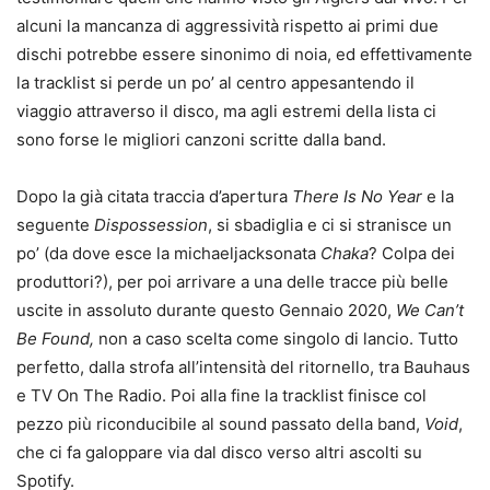
alcuni la mancanza di aggressività rispetto ai primi due
dischi potrebbe essere sinonimo di noia, ed effettivamente
la tracklist si perde un po’ al centro appesantendo il
viaggio attraverso il disco, ma agli estremi della lista ci
sono forse le migliori canzoni scritte dalla band.
Dopo la già citata traccia d’apertura
There Is No Year
e la
seguente
Dispossession
, si sbadiglia e ci si stranisce un
po’ (da dove esce la michaeljacksonata
Chaka
? Colpa dei
produttori?), per poi arrivare a una delle tracce più belle
uscite in assoluto durante questo Gennaio 2020,
We Can’t
Be Found,
non a caso scelta come singolo di lancio. Tutto
perfetto, dalla strofa all’intensità del ritornello, tra Bauhaus
e TV On The Radio. Poi alla fine la tracklist finisce col
pezzo più riconducibile al sound passato della band,
Void
,
che ci fa galoppare via dal disco verso altri ascolti su
Spotify.