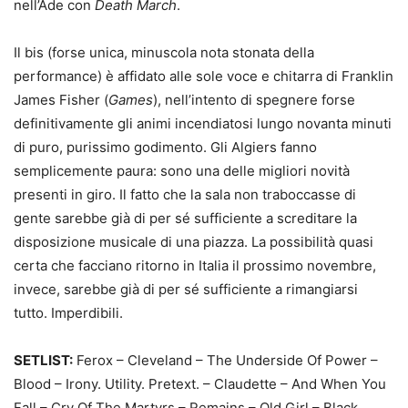
nell’Ade con
Death March
.
Il bis (forse unica, minuscola nota stonata della
performance) è affidato alle sole voce e chitarra di Franklin
James Fisher (
Games
), nell’intento di spegnere forse
definitivamente gli animi incendiatosi lungo novanta minuti
di puro, purissimo godimento. Gli Algiers fanno
semplicemente paura: sono una delle migliori novità
presenti in giro. Il fatto che la sala non traboccasse di
gente sarebbe già di per sé sufficiente a screditare la
disposizione musicale di una piazza. La possibilità quasi
certa che facciano ritorno in Italia il prossimo novembre,
invece, sarebbe già di per sé sufficiente a rimangiarsi
tutto. Imperdibili.
SETLIST:
Ferox – Cleveland – The Underside Of Power –
Blood – Irony. Utility. Pretext. – Claudette – And When You
Fall – Cry Of The Martyrs – Remains – Old Girl – Black