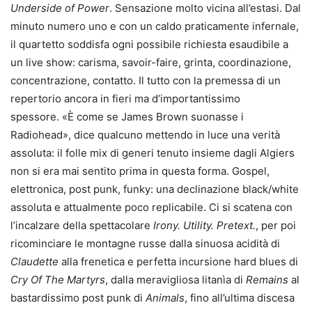
Underside of Power
. Sensazione molto vicina all’estasi. Dal
minuto numero uno e con un caldo praticamente infernale,
il quartetto soddisfa ogni possibile richiesta esaudibile a
un live show: carisma, savoir-faire, grinta, coordinazione,
concentrazione, contatto. Il tutto con la premessa di un
repertorio ancora in fieri ma d’importantissimo
spessore. «È come se James Brown suonasse i
Radiohead», dice qualcuno mettendo in luce una verità
assoluta: il folle mix di generi tenuto insieme dagli Algiers
non si era mai sentito prima in questa forma. Gospel,
elettronica, post punk, funky: una declinazione black/white
assoluta e attualmente poco replicabile. Ci si scatena con
l’incalzare della spettacolare
Irony. Utility. Pretext.
, per poi
ricominciare le montagne russe dalla sinuosa acidità di
Claudette
alla frenetica e perfetta incursione hard blues di
Cry Of The Martyrs
, dalla meravigliosa litanìa di
Remains
al
bastardissimo post punk di
Animals
, fino all’ultima discesa