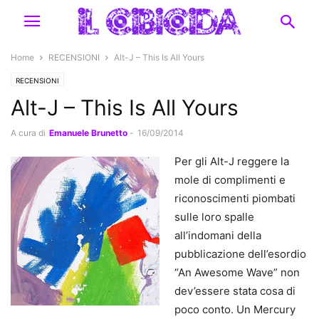
Home
RECENSIONI
Alt-J – This Is All Yours
RECENSIONI
Alt-J – This Is All Yours
A cura di
Emanuele Brunetto
-
16/09/2014
Per gli Alt-J reggere la
mole di complimenti e
riconoscimenti piombati
sulle loro spalle
all’indomani della
pubblicazione dell’esordio
“An Awesome Wave” non
dev’essere stata cosa di
poco conto. Un Mercury