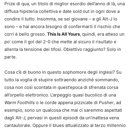
Prize di qua, un titolo di miglior esordio dell’anno di là, una
diffusa hipsteria collettiva e date sold out in ogni dove a
condire il tutto. Insomma, se sei giovane – e gli Alt-J lo
sono – e hai ancora bisogno di confermarti il rischio che
corri è bello grosso.
This Is All Yours
, quindi, era atteso un
po’ come il gol del 2-0 che mette al sicuro il risultato e
allenta la tensione dei tifosi. Obiettivo raggiunto? Solo in
parte.
Cosa c’è di buono in questo sophomore degli inglesi? Su
tutto la voglia di stupire sottraendo anziché sommando,
cosa non così scontata in quest’epoca di sfrenata corsa
all’orpello elettronico. L’arpeggio quasi bucolico di una
Warm Foothills
o le corde appena pizzicate di
Pusher
, ad
esempio, sono un qualcosa che mai ci saremmo aspettati
dagli Alt-J, pervasi in questi episodi da un’inattesa vena
cantautorale. Oppure il blues attualizzato al terzo millennio