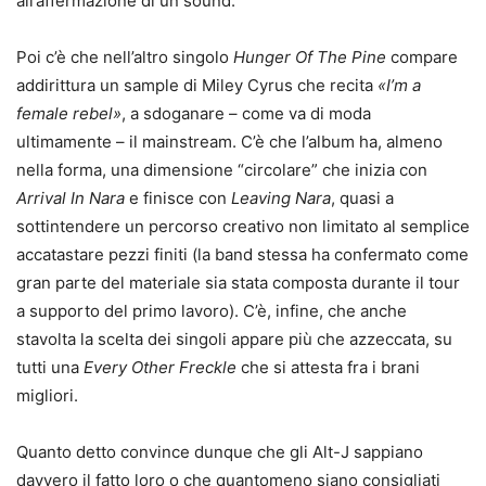
all’affermazione di un sound.
Poi c’è che nell’altro singolo
Hunger Of The Pine
compare
addirittura un sample di Miley Cyrus che recita
«I’m a
female rebel»
, a sdoganare – come va di moda
ultimamente – il mainstream. C’è che l’album ha, almeno
nella forma, una dimensione “circolare” che inizia con
Arrival In Nara
e finisce con
Leaving Nara
, quasi a
sottintendere un percorso creativo non limitato al semplice
accatastare pezzi finiti (la band stessa ha confermato come
gran parte del materiale sia stata composta durante il tour
a supporto del primo lavoro). C’è, infine, che anche
stavolta la scelta dei singoli appare più che azzeccata, su
tutti una
Every Other Freckle
che si attesta fra i brani
migliori.
Quanto detto convince dunque che gli Alt-J sappiano
davvero il fatto loro o che quantomeno siano consigliati