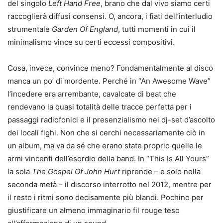
del singolo
Left Hand Free
, brano che dal vivo siamo certi
raccoglierà diffusi consensi. O, ancora, i fiati dell’interludio
strumentale
Garden Of England
, tutti momenti in cui il
minimalismo vince su certi eccessi compositivi.
Cosa, invece, convince meno? Fondamentalmente al disco
manca un po’ di mordente. Perché in “An Awesome Wave”
l’incedere era arrembante, cavalcate di beat che
rendevano la quasi totalità delle tracce perfetta per i
passaggi radiofonici e il presenzialismo nei dj-set d’ascolto
dei locali fighi. Non che si cerchi necessariamente ciò in
un album, ma va da sé che erano state proprio quelle le
armi vincenti dell’esordio della band. In “This Is All Yours”
la sola
The Gospel Of John Hurt
riprende – e solo nella
seconda metà – il discorso interrotto nel 2012, mentre per
il resto i ritmi sono decisamente più blandi. Pochino per
giustificare un almeno immaginario fil rouge teso