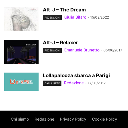
Alt-J – The Dream
Giulia Bifaro
-
15/02/2022
RECENSIONI
Alt-J – Relaxer
Emanuele Brunetto
-
05/06/2017
RECENSIONI
Lollapalooza sbarca a Parigi
Redazione
-
17/01/2017
DALLA RETE
Chi siamo
Redazione
Privacy Policy
Cookie Policy