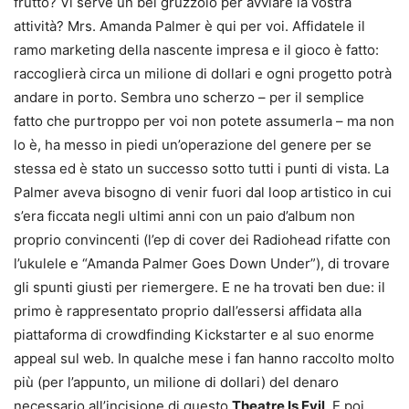
frutto? Vi serve un bel gruzzolo per avviare la vostra
attività? Mrs. Amanda Palmer è qui per voi. Affidatele il
ramo marketing della nascente impresa e il gioco è fatto:
raccoglierà circa un milione di dollari e ogni progetto potrà
andare in porto. Sembra uno scherzo – per il semplice
fatto che purtroppo per voi non potete assumerla – ma non
lo è, ha messo in piedi un’operazione del genere per se
stessa ed è stato un successo sotto tutti i punti di vista. La
Palmer aveva bisogno di venir fuori dal loop artistico in cui
s’era ficcata negli ultimi anni con un paio d’album non
proprio convincenti (l’ep di cover dei Radiohead rifatte con
l’ukulele e “Amanda Palmer Goes Down Under”), di trovare
gli spunti giusti per riemergere. E ne ha trovati ben due: il
primo è rappresentato proprio dall’essersi affidata alla
piattaforma di crowdfinding Kickstarter e al suo enorme
appeal sul web. In qualche mese i fan hanno raccolto molto
più (per l’appunto, un milione di dollari) del denaro
necessario all’incisione di questo
Theatre Is Evil
. E poi,