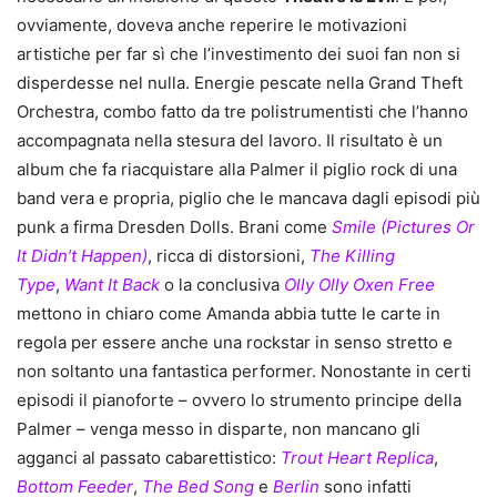
ovviamente, doveva anche reperire le motivazioni
artistiche per far sì che l’investimento dei suoi fan non si
disperdesse nel nulla. Energie pescate nella Grand Theft
Orchestra, combo fatto da tre polistrumentisti che l’hanno
accompagnata nella stesura del lavoro. Il risultato è un
album che fa riacquistare alla Palmer il piglio rock di una
band vera e propria, piglio che le mancava dagli episodi più
punk a firma Dresden Dolls. Brani come
Smile (Pictures Or
It Didn’t Happen)
, ricca di distorsioni,
The Killing
Type
,
Want It Back
o la conclusiva
Olly Olly Oxen Free
mettono in chiaro come Amanda abbia tutte le carte in
regola per essere anche una rockstar in senso stretto e
non soltanto una fantastica performer. Nonostante in certi
episodi il pianoforte – ovvero lo strumento principe della
Palmer – venga messo in disparte, non mancano gli
agganci al passato cabarettistico:
Trout Heart Replica
,
Bottom Feeder
,
The Bed Song
e
Berlin
sono infatti