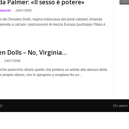
 Palmer: «Il sesso è potere»
turini
-
24/01/2009
o dei Dresden Dolls, regina indiscussa del punk-cabaret, Amanda
presta a calcare i palcoscenici di mezza Europa (purtroppo l'Italia è...
n Dolls – No, Virginia…
-
24/07/2008
che parecchio strane quelle che portano un artista alla stesura della
 un proprio album, che lo spingono a scegliere fra un...
02
Chi siamo