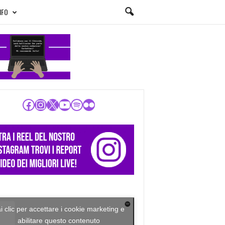
NFO
Facebook
Instagram
X
YouTube
Spotify
Flickr
i clic per accettare i cookie marketing e
abilitare questo contenuto