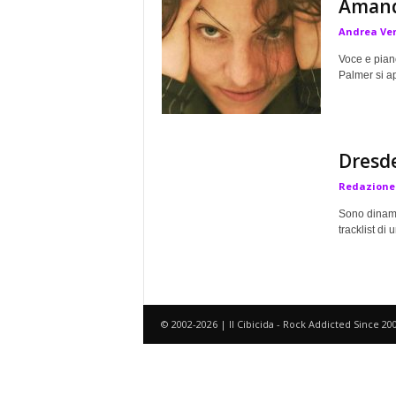
Amanda
a
Andrea Ven
Voce e pian
Palmer si ap
Dresde
Redazione
Sono dinami
tracklist di
© 2002-2026 | Il Cibicida - Rock Addicted Since 20