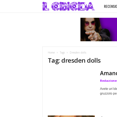
RECENSIO
I
l
C
i
Home
Tags
Dresden dolls
b
Tag: dresden dolls
i
Amanda
Redazione
c
Avete un’id
i
gruzzolo per
d