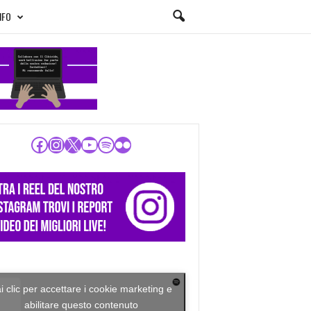
NFO
Facebook
Instagram
X
YouTube
Spotify
Flickr
i clic per accettare i cookie marketing e
abilitare questo contenuto