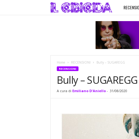
RECENSIO
I
l
C
i
Home
RECENSIONI
Bully – SUGAREGG
b
RECENSIONI
Bully – SUGAREGG
i
A cura di
Emiliano D'Aniello
-
31/08/2020
c
i
d