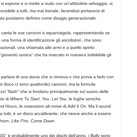
 si espone e si mette a nudo con un’attitudine selvaggia, si
essibile a tutti, ma mai banale, facendosi portavoce di
ta possiamo definire come disagio generazionale.
icia canta le sue canzoni a squarciagola, rappresentando se
na forma di identificazione gli ascoltatori, che sono
razionali, una chiamata alle armi e a quello spirito
a “gioventù sonica” che ha marcato in maniera indelebile gli
 parlare di una storia che si rinnova o che prova a farlo con
 disco ci sono quattordici canzoni, ma la formula
ezzi “flash” che si fondano principalmente sul suono delle
ate di
Where To Start
,
You
,
Let You
, le fughe soniche
nd Hours
, le ossessioni alt-noise di
Add It On
. Ma il sound
a tutti, è un disco accattivante, che riesce anche a essere
rism
,
Like Fire
,
Come Down
.
” è probabilmente uno dei dischi dell’anno, i Bully sono