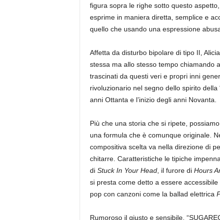
figura sopra le righe sotto questo aspetto,
esprime in maniera diretta, semplice e acc
quello che usando una espressione abusa
Affetta da disturbo bipolare di tipo II, Al
stessa ma allo stesso tempo chiamando a u
trascinati da questi veri e propri inni gene
rivoluzionario nel segno dello spirito dell
anni Ottanta e l’inizio degli anni Novanta.
Più che una storia che si ripete, possiamo
una formula che è comunque originale. Nel
compositiva scelta va nella direzione di p
chitarre. Caratteristiche le tipiche impenn
di
Stuck In Your Head
, il furore di
Hours A
si presta come detto a essere accessibile 
pop con canzoni come la ballad elettrica
P
Rumoroso il giusto e sensibile, “SUGAREGG