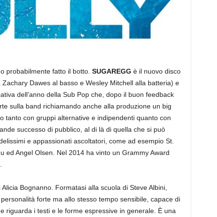
o probabilmente fatto il botto.
SUGAREGG
è il nuovo disco
a Zachary Dawes al basso e Wesley Mitchell alla batteria) e
cativa dell’anno della Sub Pop che, dopo il buon feedback
orte sulla band richiamando anche alla produzione un big
 tanto con gruppi alternative e indipendenti quanto con
ande successo di pubblico, al di là di quella che si può
fedelissimi e appassionati ascoltatori, come ad esempio St.
du ed Angel Olsen. Nel 2014 ha vinto un Grammy Award
.
 Alicia Bognanno. Formatasi alla scuola di Steve Albini,
personalità forte ma allo stesso tempo sensibile, capace di
che riguarda i testi e le forme espressive in generale. È una