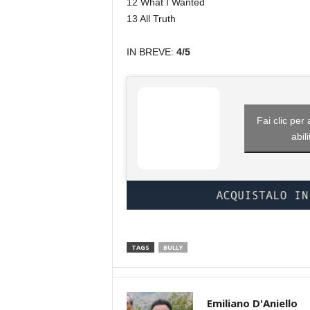
12 What I Wanted
13 All Truth
IN BREVE:
4/5
Fai clic per
abil
TAGS
BULLY
Emiliano D'Aniello