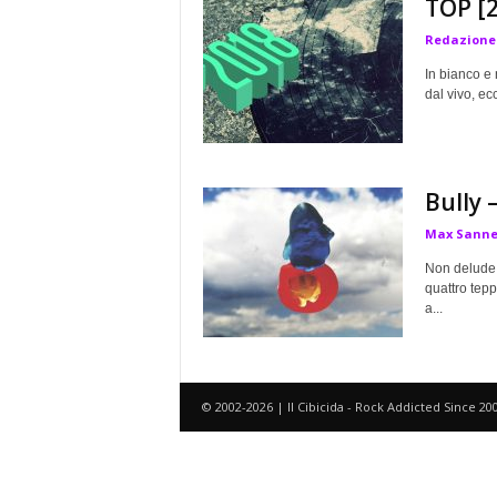
TOP [2
a
Redazione
In bianco e 
dal vivo, ecc
Bully 
Max Sanne
Non delude a
quattro tepp
a...
© 2002-2026 | Il Cibicida - Rock Addicted Since 20