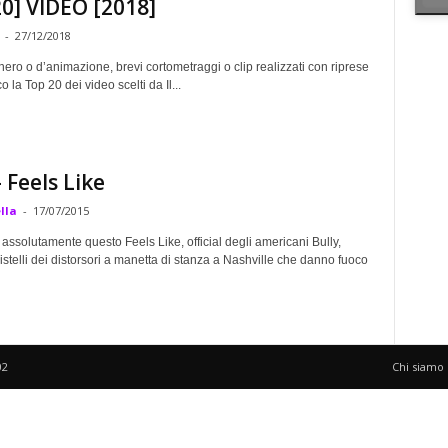
0] VIDEO [2018]
-
27/12/2018
nero o d’animazione, brevi cortometraggi o clip realizzati con riprese
o la Top 20 dei video scelti da Il...
– Feels Like
lla
-
17/07/2015
ssolutamente questo Feels Like, official degli americani Bully,
istelli dei distorsori a manetta di stanza a Nashville che danno fuoco
02
Chi siamo