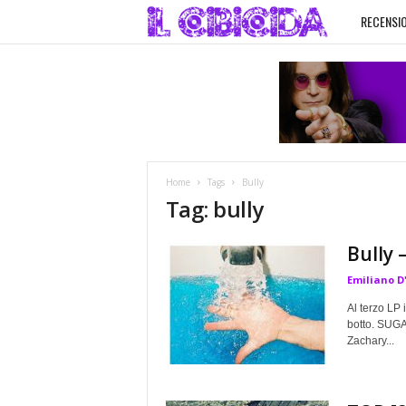
RECENSIO
I
l
C
i
Home
Tags
Bully
b
Tag: bully
i
Bully
Emiliano D
c
Al terzo LP 
i
botto. SUGA
Zachary...
d