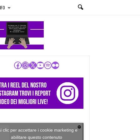
NFO
Facebook
Instagram
X
YouTube
Spotify
Flickr
i clic per accettare i cookie marketing e
abilitare questo contenuto