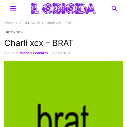
Home
RECENSIONI
Charli xcx – BRAT
RECENSIONI
Charli xcx – BRAT
A cura di
Michele Leonardi
-
01/07/2024