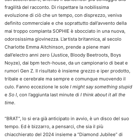
fragilità del racconto. Di rispettare la nobilissima
evoluzione di ciò che un tempo, con disprezzo, veniva
definito commerciale e che soprattutto dall’avvento della
mai troppo compianta SOPHIE è sbocciato in una nuova,
odorosissima giovinezza. L’artista britannica, al secolo
Charlotte Emma Aitchinson, prende a piene mani
dall’electro anni zero (Justice, Bloody Beetroots, Boys
Noyze), dai bpm tech-house, da un campionario di beat e
rumori Gen Z. Il risultato è insieme grezzo e iper prodotto,
tribale e cerebrale ma sempre e comunque muovendo il
culo. Fanno eccezione le sole
I might say something stupid
e
So I
, con l’aggiunta last minute di
I think about it all the
time
.
“BRAT”, lo si era già anticipato in avvio, è un disco del suo
tempo. Ed è bizzarro, a pensarci, che sia il più
chiacchierato del 2024 insieme a “Diamond Jubilee” di