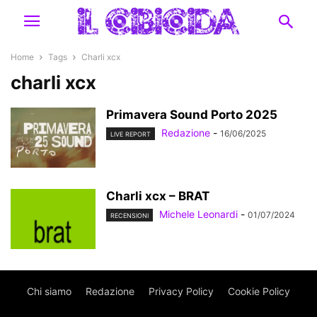
Home
Tags
Charli xcx
charli xcx
Primavera Sound Porto 2025
Redazione
-
16/06/2025
LIVE REPORT
Charli xcx – BRAT
Michele Leonardi
-
01/07/2024
RECENSIONI
Chi siamo
Redazione
Privacy Policy
Cookie Policy