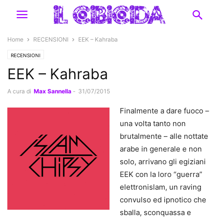
Home
RECENSIONI
EEK – Kahraba
RECENSIONI
EEK – Kahraba
A cura di
Max Sannella
-
31/07/2015
Finalmente a dare fuoco –
una volta tanto non
brutalmente – alle nottate
arabe in generale e non
solo, arrivano gli egiziani
EEK con la loro “guerra”
elettronislam, un raving
convulso ed ipnotico che
sballa, sconquassa e