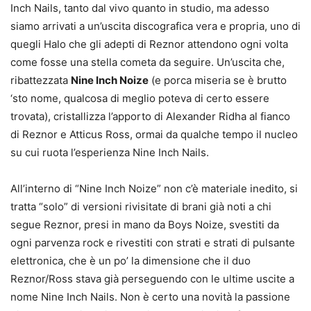
Inch Nails, tanto dal vivo quanto in studio, ma adesso
siamo arrivati a un’uscita discografica vera e propria, uno di
quegli Halo che gli adepti di Reznor attendono ogni volta
come fosse una stella cometa da seguire. Un’uscita che,
ribattezzata
Nine Inch Noize
(e porca miseria se è brutto
‘sto nome, qualcosa di meglio poteva di certo essere
trovata), cristallizza l’apporto di Alexander Ridha al fianco
di Reznor e Atticus Ross, ormai da qualche tempo il nucleo
su cui ruota l’esperienza Nine Inch Nails.
All’interno di “Nine Inch Noize” non c’è materiale inedito, si
tratta “solo” di versioni rivisitate di brani già noti a chi
segue Reznor, presi in mano da Boys Noize, svestiti da
ogni parvenza rock e rivestiti con strati e strati di pulsante
elettronica, che è un po’ la dimensione che il duo
Reznor/Ross stava già perseguendo con le ultime uscite a
nome Nine Inch Nails. Non è certo una novità la passione