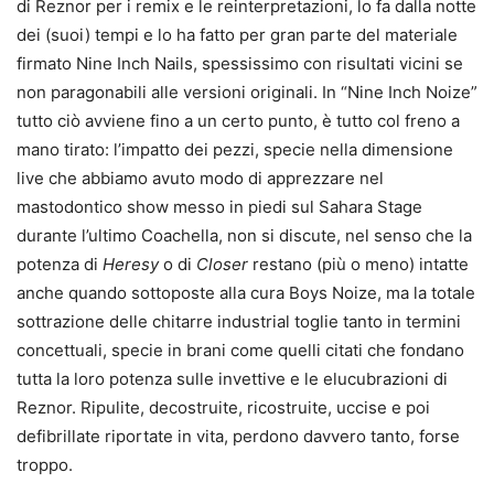
di Reznor per i remix e le reinterpretazioni, lo fa dalla notte
dei (suoi) tempi e lo ha fatto per gran parte del materiale
firmato Nine Inch Nails, spessissimo con risultati vicini se
non paragonabili alle versioni originali. In “Nine Inch Noize”
tutto ciò avviene fino a un certo punto, è tutto col freno a
mano tirato: l’impatto dei pezzi, specie nella dimensione
live che abbiamo avuto modo di apprezzare nel
mastodontico show messo in piedi sul Sahara Stage
durante l’ultimo Coachella, non si discute, nel senso che la
potenza di
Heresy
o di
Closer
restano (più o meno) intatte
anche quando sottoposte alla cura Boys Noize, ma la totale
sottrazione delle chitarre industrial toglie tanto in termini
concettuali, specie in brani come quelli citati che fondano
tutta la loro potenza sulle invettive e le elucubrazioni di
Reznor. Ripulite, decostruite, ricostruite, uccise e poi
defibrillate riportate in vita, perdono davvero tanto, forse
troppo.