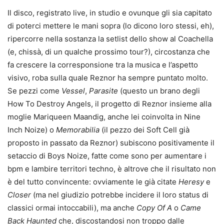
Il disco, registrato live, in studio e ovunque gli sia capitato
di poterci mettere le mani sopra (lo dicono loro stessi, eh),
ripercorre nella sostanza la setlist dello show al Coachella
(e, chissà, di un qualche prossimo tour?), circostanza che
fa crescere la corresponsione tra la musica e l’aspetto
visivo, roba sulla quale Reznor ha sempre puntato molto.
Se pezzi come
Vessel
,
Parasite
(questo un brano degli
How To Destroy Angels, il progetto di Reznor insieme alla
moglie Mariqueen Maandig, anche lei coinvolta in Nine
Inch Noize) o
Memorabilia
(il pezzo dei Soft Cell già
proposto in passato da Reznor) subiscono positivamente il
setaccio di Boys Noize, fatte come sono per aumentare i
bpm e lambire territori techno, è altrove che il risultato non
è del tutto convincente: ovviamente le già citate
Heresy
e
Closer
(ma nel giudizio potrebbe incidere il loro status di
classici ormai intoccabili), ma anche
Copy Of A
o
Came
Back Haunted
che, discostandosi non troppo dalle