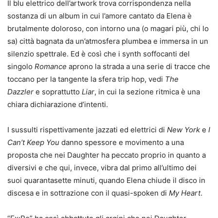
Il blu elettrico dell’artwork trova corrispondenza nella
sostanza di un album in cui l’amore cantato da Elena è
brutalmente doloroso, con intorno una (o magari più, chi lo
sa) città bagnata da un’atmosfera plumbea e immersa in un
silenzio spettrale. Ed è così che i synth soffocanti del
singolo
Romance
aprono la strada a una serie di tracce che
toccano per la tangente la sfera trip hop, vedi
The
Dazzler
e soprattutto
Liar
, in cui la sezione ritmica è una
chiara dichiarazione d’intenti.
I sussulti rispettivamente jazzati ed elettrici di
New York
e
I
Can’t Keep You
danno spessore e movimento a una
proposta che nei Daughter ha peccato proprio in quanto a
diversivi e che qui, invece, vibra dal primo all’ultimo dei
suoi quarantasette minuti, quando Elena chiude il disco in
discesa e in sottrazione con il quasi-spoken di
My Heart
.