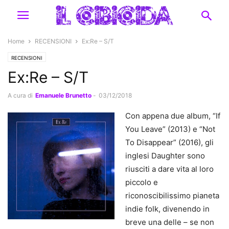
Home
RECENSIONI
Ex:Re – S/T
RECENSIONI
Ex:Re – S/T
A cura di
Emanuele Brunetto
-
03/12/2018
Con appena due album, “If
You Leave” (2013) e “Not
To Disappear” (2016), gli
inglesi Daughter sono
riusciti a dare vita al loro
piccolo e
riconoscibilissimo pianeta
indie folk, divenendo in
breve una delle – se non