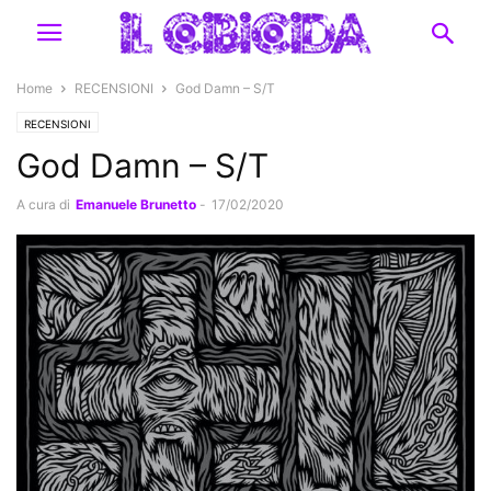
Home
RECENSIONI
God Damn – S/T
RECENSIONI
God Damn – S/T
A cura di
Emanuele Brunetto
-
17/02/2020