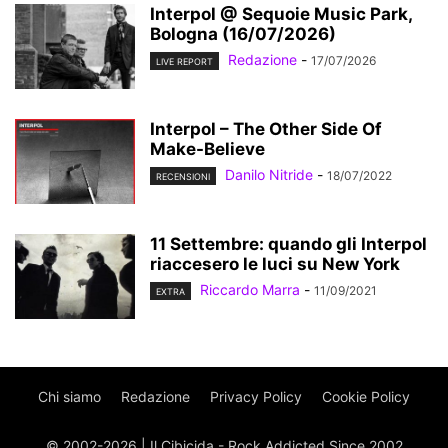
Interpol @ Sequoie Music Park,
Bologna (16/07/2026)
Redazione
-
17/07/2026
LIVE REPORT
Interpol – The Other Side Of
Make-Believe
Danilo Nitride
-
18/07/2022
RECENSIONI
11 Settembre: quando gli Interpol
riaccesero le luci su New York
Riccardo Marra
-
11/09/2021
EXTRA
Chi siamo
Redazione
Privacy Policy
Cookie Policy
© 2002-2026 | Il Cibicida - Rock Addicted Since 2002