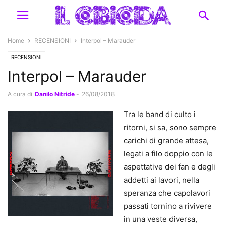
Home
RECENSIONI
Interpol – Marauder
RECENSIONI
Interpol – Marauder
A cura di
Danilo Nitride
-
26/08/2018
Tra le band di culto i
ritorni, si sa, sono sempre
carichi di grande attesa,
legati a filo doppio con le
aspettative dei fan e degli
addetti ai lavori, nella
speranza che capolavori
passati tornino a rivivere
in una veste diversa,