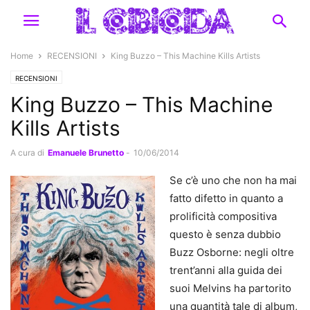
Home
RECENSIONI
King Buzzo – This Machine Kills Artists
RECENSIONI
King Buzzo – This Machine
Kills Artists
A cura di
Emanuele Brunetto
-
10/06/2014
Se c’è uno che non ha mai
fatto difetto in quanto a
prolificità compositiva
questo è senza dubbio
Buzz Osborne: negli oltre
trent’anni alla guida dei
suoi Melvins ha partorito
una quantità tale di album,