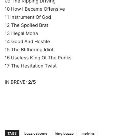
09 The Ripping Driving
10 How I Became Offensive
11 Instrument Of God
12 The Spoiled Brat
13 Illegal Mona
14 Good And Hostile
15 The Blithering Idiot
16 Useless King Of The Punks
17 The Hesitation Twist
IN BREVE:
2/5
TAGS
buzz osborne
king buzzo
melvins