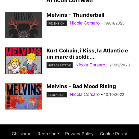
Articoli correlati
Melvins – Thunderball
Nicola Corsaro
-
19/04/2025
RECENSIONI
Kurt Cobain, i Kiss, la Atlantic e
un mare di soldi:...
Nicola Corsaro
-
21/09/2023
RETROSPETTIVE
Melvins – Bad Mood Rising
Nicola Corsaro
-
10/10/2022
RECENSIONI
Chi siamo
Redazione
Privacy Policy
Cookie Policy