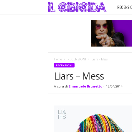
RECENSIO
I
l
C
i
Home
RECENSIONI
Liars – Mess
b
RECENSIONI
Liars – Mess
i
A cura di
Emanuele Brunetto
-
12/04/2014
c
i
d