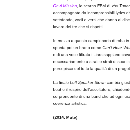
On A Mission
, lo scarno EBM di
Vox Tune
accompagnato da incomprensibili lyrics di
sottofondo, vocii e versi che danno al dis
lavoro dei tre che si rispetti.
In mezzo a questo campionario di roba in cu
spunta poi un brano come
Can’t Hear Wel
e di una voce filtrata i Liars sappiano cava
necessariamente a strati e strati di suoni e
percepisce del tutto la qualità di un proge
La finale
Left Speaker Blown
cambia giusto
beat e il respiro dell’ascoltatore, chiuden
sorprendente di una band che ad ogni usci
coerenza artistica.
(2014, Mute)