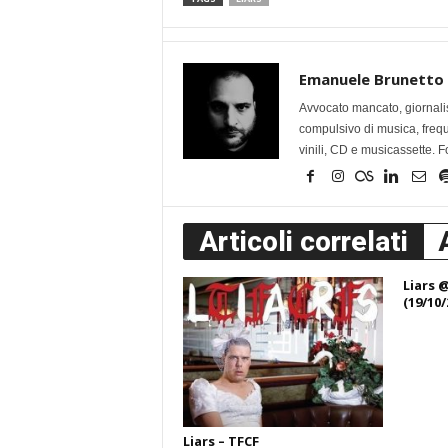
Emanuele Brunetto
Avvocato mancato, giornalis
compulsivo di musica, frequen
vinili, CD e musicassette. F
Articoli correlati
Liars 
(19/10/
Liars – TFCF