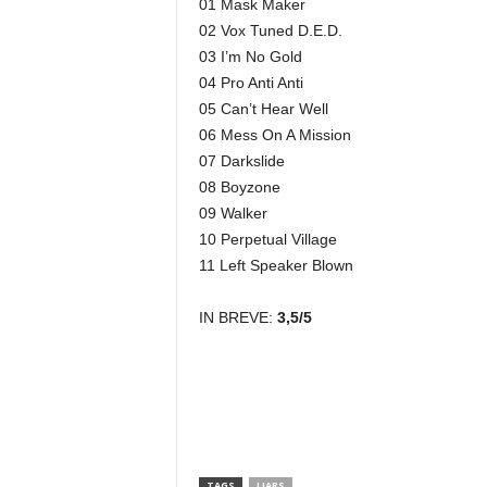
01 Mask Maker
02 Vox Tuned D.E.D.
03 I’m No Gold
04 Pro Anti Anti
05 Can’t Hear Well
06 Mess On A Mission
07 Darkslide
08 Boyzone
09 Walker
10 Perpetual Village
11 Left Speaker Blown
IN BREVE:
3,5/5
TAGS
LIARS