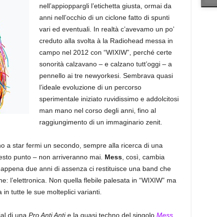
nell’appioppargli l’etichetta giusta, ormai da
anni nell’occhio di un ciclone fatto di spunti
vari ed eventuali. In realtà c’avevamo un po’
creduto alla svolta à la Radiohead messa in
campo nel 2012 con “WIXIW”, perché certe
sonorità calzavano – e calzano tutt’oggi – a
pennello ai tre newyorkesi. Sembrava quasi
l’ideale evoluzione di un percorso
sperimentale iniziato ruvidissimo e addolcitosi
man mano nel corso degli anni, fino al
raggiungimento di un immaginario zenit.
 a star fermi un secondo, sempre alla ricerca di una
uesto punto – non arriveranno mai.
Mess
, così, cambia
o appena due anni di assenza ci restituisce una band che
: l’elettronica. Non quella flebile palesata in “WIXIW” ma
in tutte le sue molteplici varianti.
ial di una
Pro Anti Anti
e la quasi techno del singolo
Mess