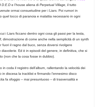
d D.E.D
e l’house aliena di
Perpetual Village
, il tutto
venute ormai consuetudine per i Liars. Poi rumori in
co quel tocco di paranoia e malattia necessario in ogni
i i Liars ficcano dentro ogni cosa gli passi per la testa,
l
, dimostrazione di come anche nella semplicità di un synth
r fuori il ragno dal buco, senza doversi rivolgere
 diavolerie. Ed è in episodi del genere, in definitiva, che si
tto (non che la cosa fosse in dubbio).
 in coda il registro dell’album, rallentando la velocità dei
do in discesa la tracklist e firmando l’ennesimo disco
ta fa sfoggio – mai presuntuoso – di trasversalità e