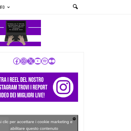
NFO
Facebook
Instagram
X
YouTube
Spotify
Flickr
i clic per accettare i cookie marketing e
abilitare questo contenuto