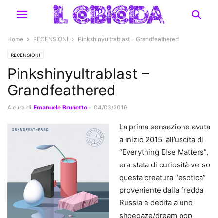
Home
RECENSIONI
Pinkshinyultrablast – Grandfeathered
RECENSIONI
Pinkshinyultrablast –
Grandfeathered
A cura di
Emanuele Brunetto
-
04/03/2016
La prima sensazione avuta
a inizio 2015, all’uscita di
“Everything Else Matters”,
era stata di curiosità verso
questa creatura “esotica”
proveniente dalla fredda
Russia e dedita a uno
shoegaze/dream pop