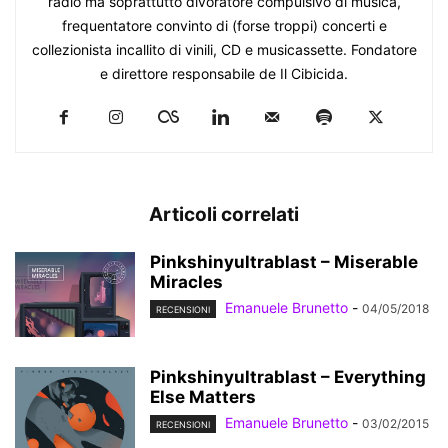
radio ma soprattutto divoratore compulsivo di musica,
frequentatore convinto di (forse troppi) concerti e
collezionista incallito di vinili, CD e musicassette. Fondatore
e direttore responsabile de Il Cibicida.
Articoli correlati
Pinkshinyultrablast – Miserable
Miracles
Emanuele Brunetto
-
04/05/2018
RECENSIONI
Pinkshinyultrablast – Everything
Else Matters
Emanuele Brunetto
-
03/02/2015
RECENSIONI