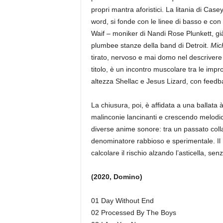
propri mantra aforistici. La litania di Cas
word, si fonde con le linee di basso e con il
Waif – moniker di Nandi Rose Plunkett, gi
plumbee stanze della band di Detroit.
Mic
tirato, nervoso e mai domo nel descrivere
titolo, è un incontro muscolare tra le impr
altezza Shellac e Jesus Lizard, con feedba
La chiusura, poi, è affidata a una ballata 
malinconie lancinanti e crescendo melodic
diverse anime sonore: tra un passato col
denominatore rabbioso e sperimentale. Il 
calcolare il rischio alzando l’asticella, sen
(2020, Domino)
01 Day Without End
02 Processed By The Boys