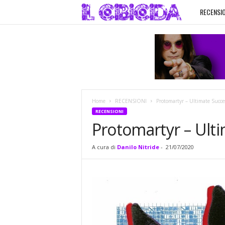
RECENSIO
I
l
C
i
Home
RECENSIONI
Protomartyr – Ultimate Succe
b
RECENSIONI
Protomartyr – Ult
i
A cura di
Danilo Nitride
-
21/07/2020
c
i
d