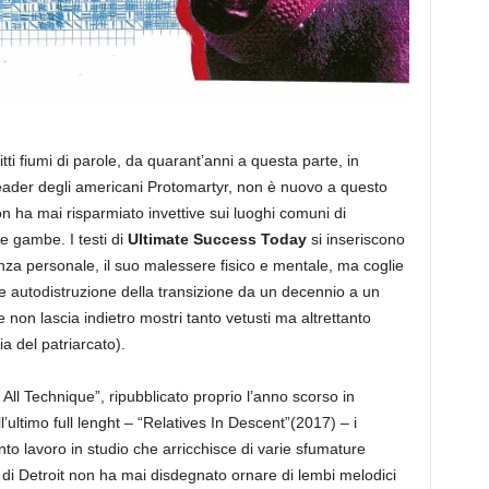
itti fiumi di parole, da quarant’anni a questa parte, in
eader degli americani Protomartyr, non è nuovo a questo
non ha mai risparmiato invettive sui luoghi comuni di
e gambe. I testi di
Ultimate Success Today
si inseriscono
nza personale, il suo malessere fisico e mentale, ma coglie
za e autodistruzione della transizione da un decennio a un
 non lascia indietro mostri tanto vetusti ma altrettanto
 del patriarcato).
All Technique”, ripubblicato proprio l’anno scorso in
’ultimo full lenght – “Relatives In Descent”(2017) – i
nto lavoro in studio che arricchisce di varie sfumature
di Detroit non ha mai disdegnato ornare di lembi melodici