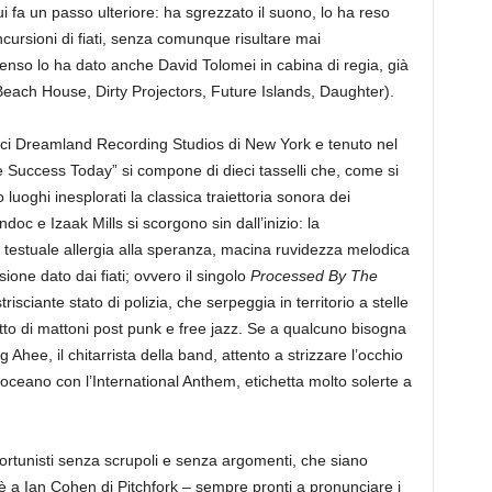
ui fa un passo ulteriore: ha sgrezzato il suono, lo ha reso
cursioni di fiati, senza comunque risultare mai
enso lo ha dato anche David Tolomei in cabina di regia, già
Beach House, Dirty Projectors, Future Islands, Daughter).
orici Dreamland Recording Studios di New York e tenuto nel
 Success Today” si compone di dieci tasselli che, come si
luoghi inesplorati la classica traiettoria sonora dei
oc e Izaak Mills si scorgono sin dall’inizio: la
 testuale allergia alla speranza, macina ruvidezza melodica
sione dato dai fiati; ovvero il singolo
Processed By The
strisciante stato di polizia, che serpeggia in territorio a stelle
tto di mattoni post punk e free jazz. Se a qualcuno bisogna
Ahee, il chitarrista della band, attento a strizzare l’occhio
oceano con l’International Anthem, etichetta molto solerte a
portunisti senza scrupoli e senza argomenti, che siano
nto è a Ian Cohen di Pitchfork – sempre pronti a pronunciare i