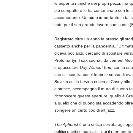
le asperità ritmiche dei propri pezzi, ma q
più compatto e lo ha contaminato con le in
accomodante. Un aiuto importante in tal s
noto per il suo grande lavoro suoi suoni (
Registrato oltre un anno fa presso gli st
cassetto anche per la pandemia, “Ultimate
diceva poc’anzi, cercano di spostare verso 
Protomartyr. I sax suonati da Jemeel Moond
crepuscolare
Day Without End,
con la sua
che si incontra con il febbrile senso di eva
Boys
in cui la fervida critica di Casey allo 
e strisce, accompagna il muro di suono fa
riconoscere queste aperture, quello è Greg 
a quello che di buono sta accadendo oltre
spingere un certo tipo di alt jazz.
The Aphorist
è una critica serrata agli op
politici o critici musicali – qui il riferime