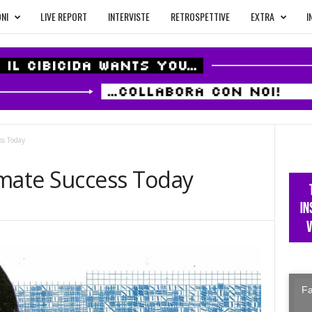
NI
LIVE REPORT
INTERVISTE
RETROSPETTIVE
EXTRA
I
ss Today
imate Success Today
Fa