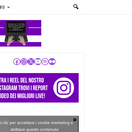
NFO
Facebook
Instagram
X
YouTube
Spotify
Flickr
i clic per accettare i cookie marketing e
abilitare questo contenuto