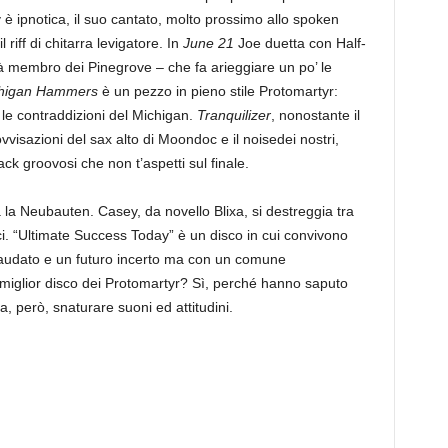
ey è ipnotica, il suo cantato, molto prossimo allo spoken
 riff di chitarra levigatore. In
June 21
Joe duetta con Half-
à membro dei Pinegrove – che fa arieggiare un po’ le
higan Hammers
è un pezzo in pieno stile Protomartyr:
 le contraddizioni del Michigan.
Tranquilizer
, nonostante il
ovvisazioni del sax alto di Moondoc e il noisedei nostri,
ck groovosi che non t’aspetti sul finale.
à la Neubauten. Casey, da novello Blixa, si destreggia tra
i. “Ultimate Success Today” è un disco in cui convivono
laudato e un futuro incerto ma con un comune
miglior disco dei Protomartyr? Sì, perché hanno saputo
za, però, snaturare suoni ed attitudini.