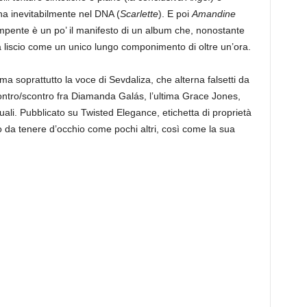
ha inevitabilmente nel DNA (
Scarlette
). E poi
Amandine
ompente è un po’ il manifesto di un album che, nonostante
ila liscio come un unico lungo componimento di oltre un’ora.
, ma soprattutto la voce di Sevdaliza, che alterna falsetti da
contro/scontro fra Diamanda Galás, l’ultima Grace Jones,
uali. Pubblicato su Twisted Elegance, etichetta di proprietà
o da tenere d’occhio come pochi altri, così come la sua