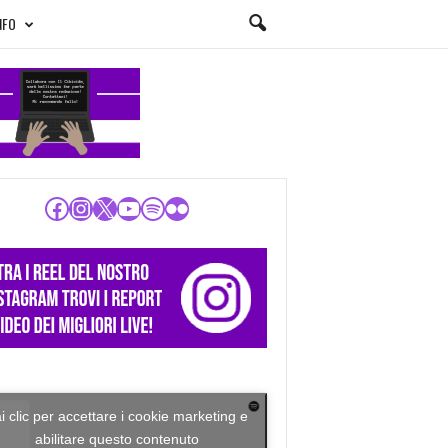
NFO
Facebook
Instagram
X
YouTube
Spotify
Flickr
i clic per accettare i cookie marketing e
abilitare questo contenuto