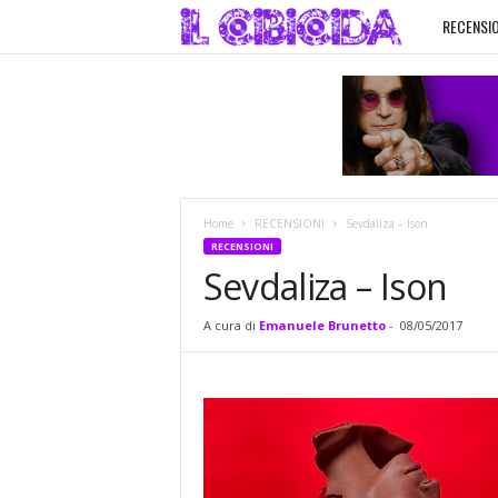
RECENSIO
I
l
C
i
Home
RECENSIONI
Sevdaliza – Ison
b
RECENSIONI
Sevdaliza – Ison
i
A cura di
Emanuele Brunetto
-
08/05/2017
c
i
d