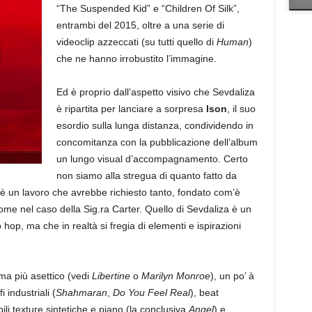
“The Suspended Kid” e “Children Of Silk”,
entrambi del 2015, oltre a una serie di
videoclip azzeccati (su tutti quello di
Human
)
che ne hanno irrobustito l’immagine.
Ed è proprio dall’aspetto visivo che Sevdaliza
è ripartita per lanciare a sorpresa
Ison
, il suo
esordio sulla lunga distanza, condividendo in
concomitanza con la pubblicazione dell’album
un lungo visual d’accompagnamento. Certo
non siamo alla stregua di quanto fatto da
un lavoro che avrebbe richiesto tanto, fondato com’è
come nel caso della Sig.ra Carter. Quello di Sevdaliza è un
 hop, ma che in realtà si fregia di elementi e ispirazioni
ma più asettico (vedi
Libertine
o
Marilyn Monroe
), un po’ à
fi industriali (
Shahmaran
,
Do You Feel Real
), beat
ebili texture sintetiche e piano (la conclusiva
Angel
) e