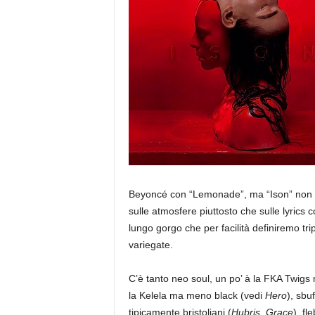
a
Beyoncé con “Lemonade”, ma “Ison” non è 
sulle atmosfere piuttosto che sulle lyrics 
lungo gorgo che per facilità definiremo trip
variegate.
C’è tanto neo soul, un po’ à la FKA Twigs 
la Kelela ma meno black (vedi
Hero
), sbuf
tipicamente bristoliani (
Hubris
,
Grace
), fl