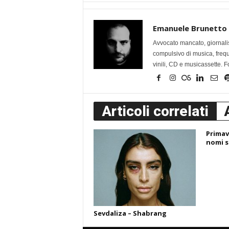
Emanuele Brunetto
Avvocato mancato, giornalis
compulsivo di musica, frequen
vinili, CD e musicassette. F
Articoli correlati
Primave
nomi s
Sevdaliza – Shabrang