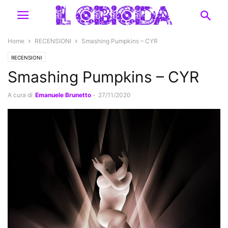
Home
RECENSIONI
Smashing Pumpkins – CYR
RECENSIONI
Smashing Pumpkins – CYR
A cura di
Emanuele Brunetto
-
27/11/2020