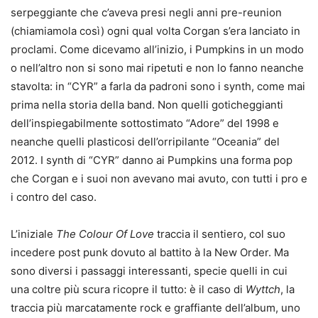
serpeggiante che c’aveva presi negli anni pre-reunion
(chiamiamola così) ogni qual volta Corgan s’era lanciato in
proclami. Come dicevamo all’inizio, i Pumpkins in un modo
o nell’altro non si sono mai ripetuti e non lo fanno neanche
stavolta: in “CYR” a farla da padroni sono i synth, come mai
prima nella storia della band. Non quelli goticheggianti
dell’inspiegabilmente sottostimato “Adore” del 1998 e
neanche quelli plasticosi dell’orripilante “Oceania” del
2012. I synth di “CYR” danno ai Pumpkins una forma pop
che Corgan e i suoi non avevano mai avuto, con tutti i pro e
i contro del caso.
L’iniziale
The Colour Of Love
traccia il sentiero, col suo
incedere post punk dovuto al battito à la New Order. Ma
sono diversi i passaggi interessanti, specie quelli in cui
una coltre più scura ricopre il tutto: è il caso di
Wyttch
, la
traccia più marcatamente rock e graffiante dell’album, uno