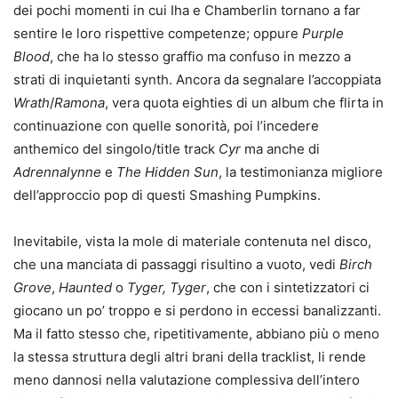
dei pochi momenti in cui Iha e Chamberlin tornano a far
sentire le loro rispettive competenze; oppure
Purple
Blood
, che ha lo stesso graffio ma confuso in mezzo a
strati di inquietanti synth. Ancora da segnalare l’accoppiata
Wrath
/
Ramona
, vera quota eighties di un album che flirta in
continuazione con quelle sonorità, poi l’incedere
anthemico del singolo/title track
Cyr
ma anche di
Adrennalynne
e
The Hidden Sun
, la testimonianza migliore
dell’approccio pop di questi Smashing Pumpkins.
Inevitabile, vista la mole di materiale contenuta nel disco,
che una manciata di passaggi risultino a vuoto, vedi
Birch
Grove
,
Haunted
o
Tyger, Tyger
, che con i sintetizzatori ci
giocano un po’ troppo e si perdono in eccessi banalizzanti.
Ma il fatto stesso che, ripetitivamente, abbiano più o meno
la stessa struttura degli altri brani della tracklist, li rende
meno dannosi nella valutazione complessiva dell’intero