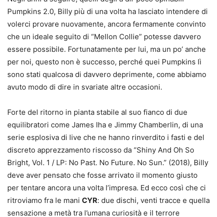
Pumpkins 2.0, Billy più di una volta ha lasciato intendere di
volerci provare nuovamente, ancora fermamente convinto
che un ideale seguito di “Mellon Collie” potesse davvero
essere possibile. Fortunatamente per lui, ma un po’ anche
per noi, questo non è successo, perché quei Pumpkins lì
sono stati qualcosa di davvero deprimente, come abbiamo
avuto modo di dire in svariate altre occasioni.
Forte del ritorno in pianta stabile al suo fianco di due
equilibratori come James Iha e Jimmy Chamberlin, di una
serie esplosiva di live che ne hanno rinverdito i fasti e del
discreto apprezzamento riscosso da “Shiny And Oh So
Bright, Vol. 1 / LP: No Past. No Future. No Sun.” (2018), Billy
deve aver pensato che fosse arrivato il momento giusto
per tentare ancora una volta l’impresa. Ed ecco così che ci
ritroviamo fra le mani
CYR
: due dischi, venti tracce e quella
sensazione a metà tra l’umana curiosità e il terrore