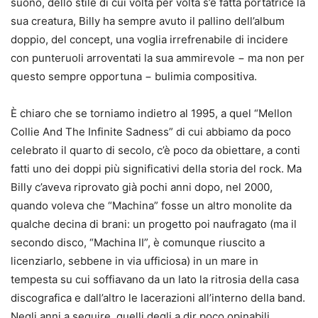
suono, dello stile di cui volta per volta s’è fatta portatrice la
sua creatura, Billy ha sempre avuto il pallino dell’album
doppio, del concept, una voglia irrefrenabile di incidere
con punteruoli arroventati la sua ammirevole − ma non per
questo sempre opportuna − bulimia compositiva.
È chiaro che se torniamo indietro al 1995, a quel “Mellon
Collie And The Infinite Sadness” di cui abbiamo da poco
celebrato il quarto di secolo, c’è poco da obiettare, a conti
fatti uno dei doppi più significativi della storia del rock. Ma
Billy c’aveva riprovato già pochi anni dopo, nel 2000,
quando voleva che “Machina” fosse un altro monolite da
qualche decina di brani: un progetto poi naufragato (ma il
secondo disco, “Machina II”, è comunque riuscito a
licenziarlo, sebbene in via ufficiosa) in un mare in
tempesta su cui soffiavano da un lato la ritrosia della casa
discografica e dall’altro le lacerazioni all’interno della band.
Negli anni a seguire, quelli degli a dir poco opinabili