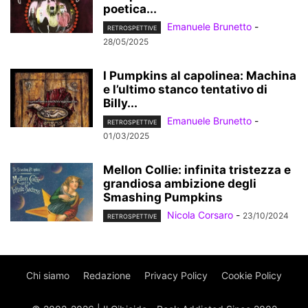
poetica...
Emanuele Brunetto
-
RETROSPETTIVE
28/05/2025
I Pumpkins al capolinea: Machina
e l’ultimo stanco tentativo di
Billy...
Emanuele Brunetto
-
RETROSPETTIVE
01/03/2025
Mellon Collie: infinita tristezza e
grandiosa ambizione degli
Smashing Pumpkins
Nicola Corsaro
-
23/10/2024
RETROSPETTIVE
Chi siamo
Redazione
Privacy Policy
Cookie Policy