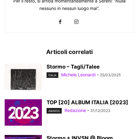
Per il resto, si affida momentaneamente a Sereni: “Nulla
nessuno in nessun luogo mai”.
Articoli correlati
Stormo – Tagli/Talee
Michele Leonardi
-
25/03/2025
ITALIA
TOP [20] ALBUM ITALIA [2023]
Redazione
-
31/12/2023
AWARDS
Stormo + INVSN @ Bloom,