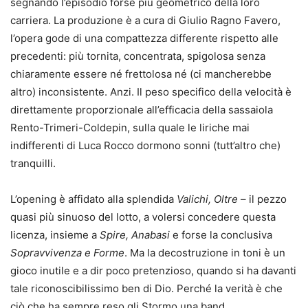
segnando l’episodio forse più geometrico della loro
carriera. La produzione è a cura di Giulio Ragno Favero,
l’opera gode di una compattezza differente rispetto alle
precedenti: più tornita, concentrata, spigolosa senza
chiaramente essere né frettolosa né (ci mancherebbe
altro) inconsistente. Anzi. Il peso specifico della velocità è
direttamente proporzionale all’efficacia della sassaiola
Rento-Trimeri-Coldepin, sulla quale le liriche mai
indifferenti di Luca Rocco dormono sonni (tutt’altro che)
tranquilli.
L’opening è affidato alla splendida
Valichi, Oltre
– il pezzo
quasi più sinuoso del lotto, a volersi concedere questa
licenza, insieme a
Spire, Anabasi
e forse la conclusiva
Sopravvivenza e Forme
. Ma la decostruzione in toni è un
gioco inutile e a dir poco pretenzioso, quando si ha davanti
tale riconoscibilissimo ben di Dio. Perché la verità è che
ciò che ha sempre reso gli Stormo una band