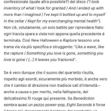
confessionale (quale altra possibile?) del disco (
”
I took
inventory of what I took for granted
/
And I ended up with
more than I imagined
/
I’ve kept it bottled up and to myself
in the cellar
/
Kept for my everchanging mental health”
).
Non c’è, volutamente, un solo battito per riprendere fiato:
ogni traccia spara a vista non appena quella precedente è
terminata. Così
New Halloween
e
Rapture
tessono una
trama via via più specifica e struggente:
”Like a wave, like
the rapture
/
Something you love is gone, something you
love is gone
/
[…]
It leaves you fractured”
.
Se è vero dunque che il suono del quartetto risulta,
rispetto agli esordi, sicuramente più morbido, è anche vero
che il cambio di direzione non tradisce cali d’intensità –
anche a causa o per merito, nella fattispecie, del
delicatissimo fil rouge qui presente. Se
Benediction
sembra quasi un pezzo power-pop,
Eight Seconds
è forse