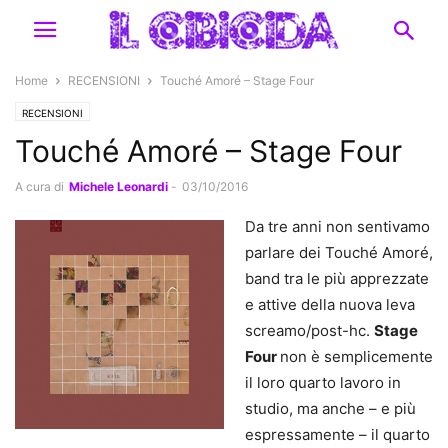
Home
RECENSIONI
Touché Amoré – Stage Four
RECENSIONI
Touché Amoré – Stage Four
A cura di
Michele Leonardi
-
03/10/2016
Da tre anni non sentivamo
parlare dei Touché Amoré,
band tra le più apprezzate
e attive della nuova leva
screamo/post-hc.
Stage
Four
non è semplicemente
il loro quarto lavoro in
studio, ma anche – e più
espressamente – il quarto