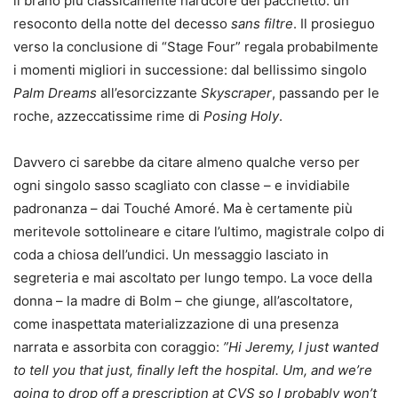
il brano più classicamente hardcore del pacchetto: un
resoconto della notte del decesso
sans filtre
. Il prosieguo
verso la conclusione di “Stage Four” regala probabilmente
i momenti migliori in successione: dal bellissimo singolo
Palm Dreams
all’esorcizzante
Skyscraper
, passando per le
roche, azzeccatissime rime di
Posing Holy
.
Davvero ci sarebbe da citare almeno qualche verso per
ogni singolo sasso scagliato con classe – e invidiabile
padronanza – dai Touché Amoré. Ma è certamente più
meritevole sottolineare e citare l’ultimo, magistrale colpo di
coda a chiosa dell’undici. Un messaggio lasciato in
segreteria e mai ascoltato per lungo tempo. La voce della
donna – la madre di Bolm – che giunge, all’ascoltatore,
come inaspettata materializzazione di una presenza
narrata e assorbita con coraggio:
”Hi Jeremy, I just wanted
to tell you that just, finally left the hospital.
Um, and we’re
going to drop off a prescription at CVS so I probably won’t