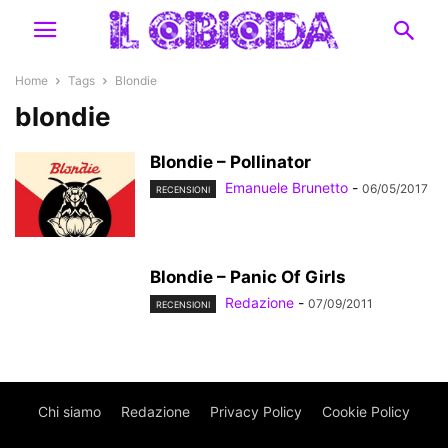
Home
Tags
Blondie
blondie
Blondie – Pollinator
Emanuele Brunetto
-
06/05/2017
RECENSIONI
Blondie – Panic Of Girls
Redazione
-
07/09/2011
RECENSIONI
Chi siamo
Redazione
Privacy Policy
Cookie Policy