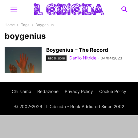
Home
Tags
Boygenius
boygenius
Boygenius – The Record
Danilo Nitride
-
04/04/2023
RECENSIONI
Chi siamo
Redazione
Privacy Policy
Cookie Policy
© 2002-2026 | Il Cibicida - Rock Addicted Since 2002