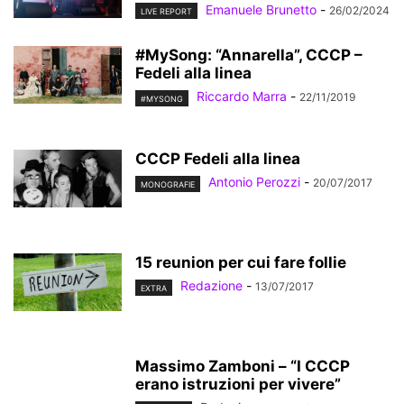
Emanuele Brunetto
-
26/02/2024
LIVE REPORT
#MySong: “Annarella”, CCCP –
Fedeli alla linea
Riccardo Marra
-
22/11/2019
#MYSONG
CCCP Fedeli alla linea
Antonio Perozzi
-
20/07/2017
MONOGRAFIE
15 reunion per cui fare follie
Redazione
-
13/07/2017
EXTRA
Massimo Zamboni – “I CCCP
erano istruzioni per vivere”