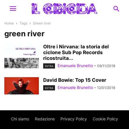
Home
Tags
Green river
green river
Oltre i Nirvana: la storia del
ciclone Sub Pop Records
ricostruita...
Emanuele Brunetto
-
09/11/2018
EXTRA
David Bowie: Top 15 Cover
Emanuele Brunetto
-
12/01/2016
EXTRA
Chi siamo
Redazione
Privacy Policy
Cookie Policy